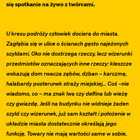
się spotkanie na żywo z twórcami.
U kresu podróży człowiek dociera do miasta.
Zagłębia się w ulice o ścianach gęsto najeżonych
szyldami. Oko nie dostrzega rzeczy, lecz wizerunki
przedmiotów oznaczających inne rzeczy: kleszcze
wskazują dom rwacza zębów, dzban – karczmę,
halabardy posterunek straży miejskiej… Coś –nie
wiadomo, co – ma znak lwa czy delfina lub wieżę
czy gwiazdę. Jeśli na budynku nie widnieje żaden
szyld czy wizerunek, już sam kształt i położenie w
układzie miasta dostatecznie określają jego
funkcję. Towary nie mają wartości same w sobie,